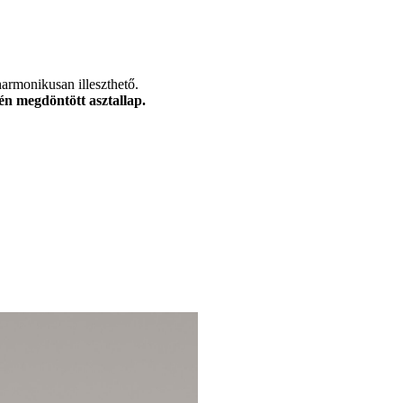
harmonikusan illeszthető.
én megdöntött asztallap.