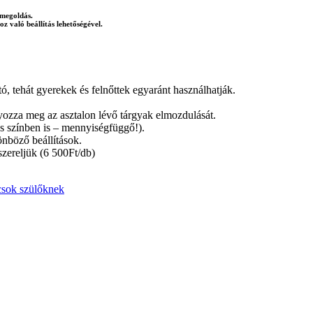
 megoldás.
z való beállítás lehetőségével.
, tehát gyerekek és felnőttek egyaránt használhatják.
lyozza meg az asztalon lévő tárgyak elmozdulását.
ás színben is – mennyiségfüggő!).
nböző beállítások.
szereljük (6 500Ft/db)
ácsok szülőknek