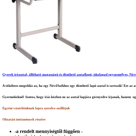
Gyerek íróasztal, állítható magasságú és dönthető asztallapú, iskolapad egyszemélyes, Nö
A tökéletes megoldás az, ha egy NövőSzékhez egy dönthető lapú asztal is tartozik! Ezt az a
Gyermekeknél fontos, hogy írás közben ne az asztal lapjára görnyedve írjanak, hanem egye
Egyéni vásárlóinknak lapra szerelve szállítjuk
Oktatási intézmények részére
-a rendelt mennyiségtől függően -