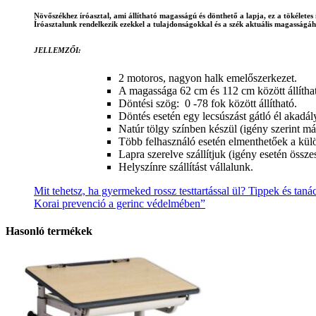
Növőszékhez íróasztal, ami állítható magasságú és dönthető a lapja, ez a tökéletes
Íróasztalunk rendelkezik ezekkel a tulajdonságokkal és a szék aktuális magasságáho
JELLEMZŐI:
2 motoros, nagyon halk emelőszerkezet.
A magassága 62 cm és 112 cm között állítható
Döntési szög: 0 -78 fok között állítható.
Döntés esetén egy lecsúszást gátló él akadá
Natúr tölgy színben készül (igény szerint m
Több felhasználó esetén elmenthetőek a külö
Lapra szerelve szállítjuk (igény esetén össze
Helyszínre szállítást vállalunk.
Mit tehetsz, ha gyermeked rossz testtartással ül? Tippek és tan
Korai prevenció a gerinc védelmében”
Hasonló termékek