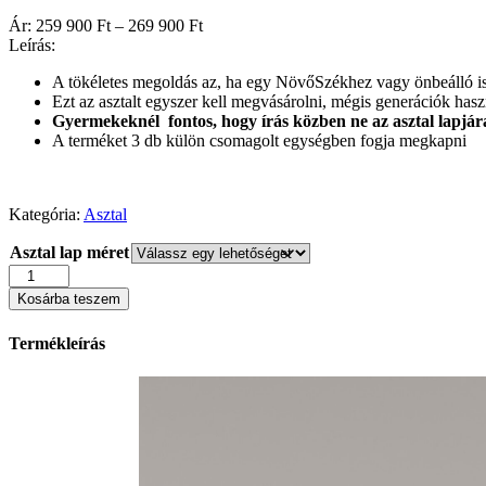
Ártartomány:
Ár:
259 900
Ft
–
269 900
Ft
259
Leírás:
900 Ft
A tökéletes megoldás az, ha egy NövőSzékhez vagy önbeálló isko
-
Ezt az asztalt egyszer kell megvásárolni, mégis generációk hasz
269
Gyermekeknél fontos, hogy írás közben ne az asztal lapjár
900 Ft
A terméket 3 db külön csomagolt egységben fogja megkapni
Kategória:
Asztal
Asztal lap méret
Állítható
magasságú
Kosárba teszem
íróasztal,
dönthető
Termékleírás
asztallappal,
Növőszékhez,
Videólejátszó
Gyerek
íróasztal
mennyiség