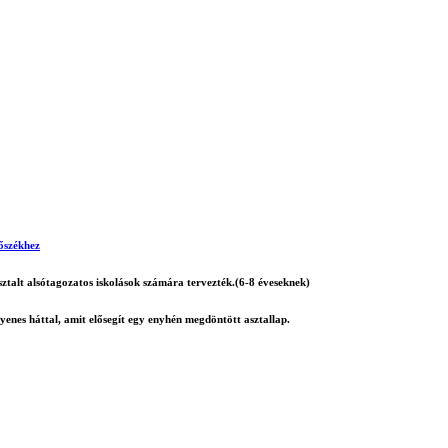
vőszékhez
sztalt alsótagozatos iskolások számára tervezték.(6-8 éveseknek)
nes háttal, amit elősegít egy enyhén megdöntött asztallap.