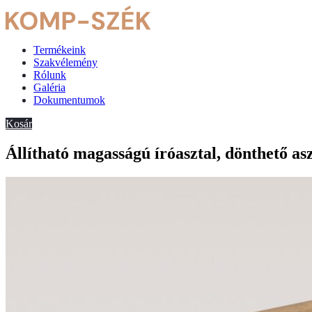
Termékeink
Szakvélemény
Rólunk
Galéria
Dokumentumok
Kosár
Állítható magasságú íróasztal, dönthető as